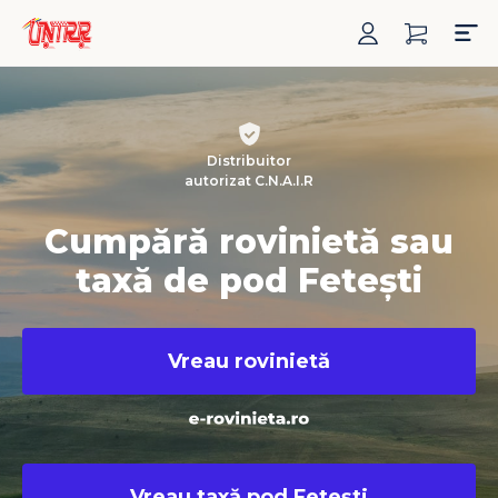
Distribuitor
autorizat C.N.A.I.R
Cumpără rovinietă sau
taxă de pod Fetești
Vreau rovinietă
Vreau taxă pod Fetești