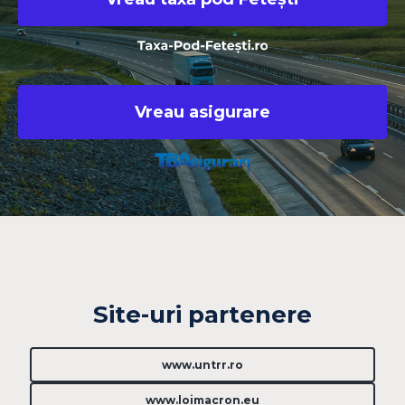
Vreau asigurare
Site-uri partenere
www.untrr.ro
www.loimacron.eu